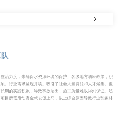
工队
染整治力度，来确保水资源环境的保护。各级地方响应政策，积
立项。行业需求呈现井喷。吸引了社会大量资源和人才聚集。但
历长期的实践积累，导致事故层出，施工质量难以得到保证。还
少项目所需启动资金就仓促上马，以上综合原因导致行业乱象林
道非开