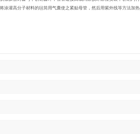
将涂灌高分子材料的毡筒用气囊使之紧贴母管，然后用紫外线等方法加热