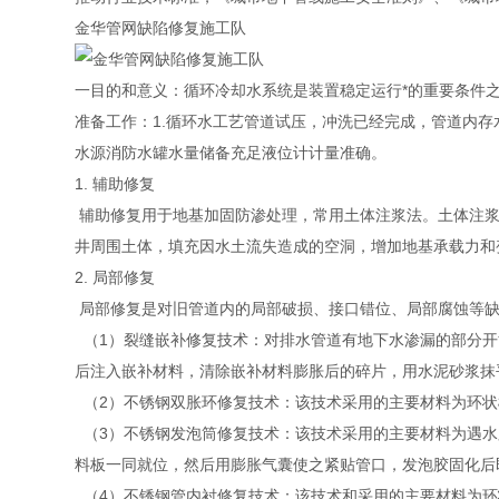
金华管网缺陷修复施工队
一目的和意义：循环冷却水系统是装置稳定运行*的重要条件
准备工作：1.循环水工艺管道试压，冲洗已经完成，管道内存
水源消防水罐水量储备充足液位计计量准确。
1. 辅助修复
辅助修复用于地基加固防渗处理，常用土体注浆法。土体注浆
井周围土体，填充因水土流失造成的空洞，增加地基承载力和
2. 局部修复
局部修复是对旧管道内的局部破损、接口错位、局部腐蚀等缺
（1）裂缝嵌补修复技术：对排水管道有地下水渗漏的部分开
后注入嵌补材料，清除嵌补材料膨胀后的碎片，用水泥砂浆抹
（2）不锈钢双胀环修复技术：该技术采用的主要材料为环状
（3）不锈钢发泡筒修复技术：该技术采用的主要材料为遇水
料板一同就位，然后用膨胀气囊使之紧贴管口，发泡胶固化后
（4）不锈钢管内衬修复技术：该技术和采用的主要材料为环