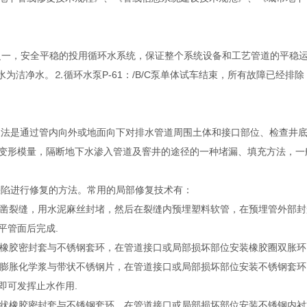
之一，安全平稳的投用循环水系统，保证整个系统设备和工艺管道的平稳
水为洁净水。⒉循环水泵P-61：/B/C泵单体试车结束，所有故障已经排
法是通过管内向外或地面向下对排水管道周围土体和接口部位、检查井底
变形模量，隔断地下水渗入管道及窨井的途径的一种堵漏、填充方法，一
陷进行修复的方法。常用的局部修复技术有：
凿裂缝，用水泥麻丝封堵，然后在裂缝内预埋塑料软管，在预埋管外部封
平管面后完成.
橡胶密封套与不锈钢套环，在管道接口或局部损坏部位安装橡胶圈双胀环，
膨胀化学浆与带状不锈钢片，在管道接口或局部损坏部位安装不锈钢套环
即可发挥止水作用.
状橡胶密封套与不锈钢套环，在管道接口或局部损坏部位安装不锈钢内衬