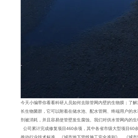
今天小编带你看看科研人员如何去除管网内壁的生物膜；了解
长生物菌群，它可以附着在储水池、配水管网、终端用户的水
剂被消耗，并且容易使管壁发生腐蚀。我们对供水管网内的生
公司累计完成修复项目460余项，其中各省市级大型项目60
推动行业技术标准，《城市地下管线施工安全准则》、《城市