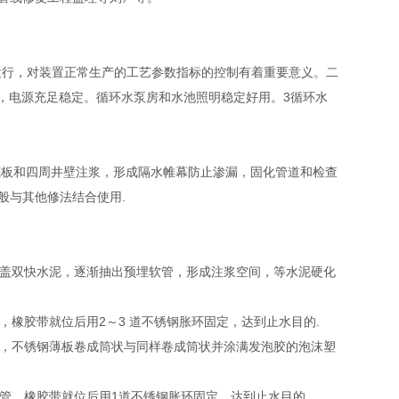
运行，对装置正常生产的工艺参数指标的控制有着重要意义。二
除，电源充足稳定。循环水泵房和水池照明稳定好用。3循环水
板和四周井壁注浆，形成隔水帷幕防止渗漏，固化管道和检查
般与其他修法结合使用.
盖双快水泥，逐渐抽出预埋软管，形成注浆空间，等水泥硬化
橡胶带就位后用2～3 道不锈钢胀环固定，达到止水目的.
，不锈钢薄板卷成筒状与同样卷成筒状并涂满发泡胶的泡沫塑
管，橡胶带就位后用1道不锈钢胀环固定，达到止水目的.