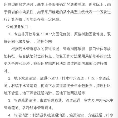
用典型曲线方法时，基本上是采用确定的典型曲线。但实际上，由
于页岩的非均质性，如果采用确定的某个典型曲线代表一个区块进
行计算评价，可能会存在一定风险。
公司服务项目：
1、专业非开挖修复：CIPP光固化修复、原位树脂固化修复、双
胀还固化修复等。。适用范围
根据污水管道存在的管道裂缝、管道局部破损、接口错位等缺
陷特征，结合缺陷部位的特点，修复工作方法采用局部修补的方法
更为合理和经济，拟采用局部内衬法对管道内部的漏损点进行修
补。
2、地下水道清淤：疏通小区地下排水排污管道，厂区下水道疏
通，村镇下水道清疏，街道下水管道清淤长年承包服务，清理社区
地下管道，地下深管疏通清淤，区地下管网疏通等
3、管道疏通清洗：市政管道疏通、管道疏通、室内及户外污水主
管道疏通、各种疑难管道疏通。
4、箱涵清淤：利清淤机械疏通沟渠，箱渠清淤，方涵疏通，排水