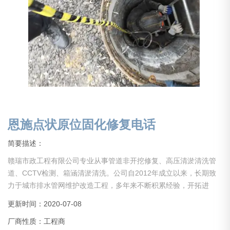
恩施点状原位固化修复电话
简要描述：
赣瑞市政工程有限公司专业从事管道非开挖修复、高压清淤清洗管
道、CCTV检测、箱涵清淤清洗。公司自2012年成立以来，长期致
力于城市排水管网维护改造工程，多年来不断积累经验，开拓进
取，引进设备，吸引人才。现公司已初具规模，业务分部于全国。
更新时间：2020-07-08
现公司设备齐全，经验丰富，具备中大型项目管理能力。公司长期
厂商性质：工程商
以来在同行业里保持人才、技术、设备水平，服务于社会各界！