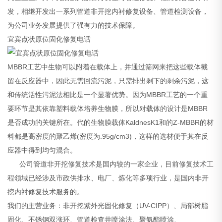
发，相继开发出一系列管道非开挖内衬修复设备、管道检测设备，
为公司业务发展提供了强有力的技术保障。
宜宾点状原位固化修复电话
MBBR工艺中生物可以附着在载体上，并通过筛网来把这些载体截
留在反应器中，因此无需回流污泥，只需排出剩下的剩余污泥，这
和传统活性污泥法相比是一个显著优势。因为MBBR工艺的一个重
要环节是其依靠塑料载体培养生物膜，所以对载体的设计是MBBR
是否成功的关键所在。代的生物膜载体KaldnesK1和的Z-MBBR的材
料都是高密度的聚乙烯(密度为.95g/cm3)，这样的选材便于其在反
应器中得到均匀混合。
公司管道非开挖修复技术是国内较的一家企业，目前修复技术工
程领域已经涉及市政供排水、电厂、炼化等多项行业，是国内非开
挖内衬修复技术服务的。
我们的主营业务：非开挖紫外光固化修复（UV-CIPP）、局部树脂
固化、不锈钢双涨环、管道检查井喷涂法、聚氨酯喷涂、