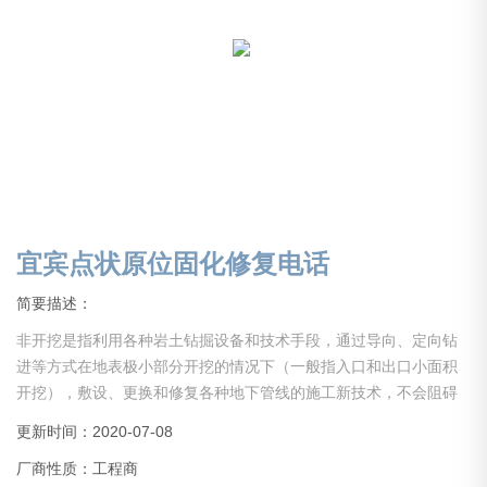
宜宾点状原位固化修复电话
简要描述：
非开挖是指利用各种岩土钻掘设备和技术手段，通过导向、定向钻
进等方式在地表极小部分开挖的情况下（一般指入口和出口小面积
开挖），敷设、更换和修复各种地下管线的施工新技术，不会阻碍
交通，不会破坏绿地，植被，不会影响商店，学校和居民的正常生
更新时间：2020-07-08
活和工作秩序，解决了传统开挖施工对居民生活的干扰，对交通，
厂商性质：工程商
环境，周边建筑物基础的破坏和不良影响，因此具有较高的社会经