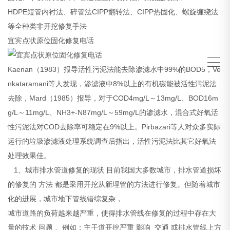
HDPE短管内衬法、碎管法CIPP翻转法、CIPP热固化、螺旋缠绕法
等全种类非开挖修复手法
宜宾点状原位固化修复电话
Kaenan（1983）报导活性污泥法能去除渗滤水中99%的BOD5，Ve
nkataramani等人发现，渗滤液中8%以上的有机碳能被活性污泥法
去除，Mard（1985）报导，对于COD4mg/L～13mg/L、BOD16m
g/L～11mg/L、NH3+-N87mg/L～59mg/L的渗滤水，混合式好氧活
性污泥法对COD去除率可稳定在9%以上。Pirbazari等人对众多实际
运行的垃圾渗滤液处理系统调查后指出，活性污泥法比其它好氧法
处理效果佳。
1、城市排水管道修复的现状 目前我国大多数城市，排水管道损坏
的修复的 方法 都是采用开挖从新埋管的方法进行修复。但随着城市
化的进展，城市地下管线错综复杂，
城市道路的负荷越来越严重，使得排水管线在修复的过程中存在大
量的技术 问题 。例如：主干道开挖严重 影响 交通 或排水管线上方